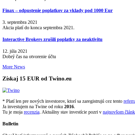
Finax – odpustenie poplatkov za vklady pod 1000 Eur
3. septembra 2021
Akcia platí do konca septembra 2021.
Interactive Brokers zrušili poplatky za neaktivitu
12. júla 2021
Dobrý čas na otvorenie účtu
More News
Získaj 15 EUR od Twino.eu
* Platí len pre nových investorov, ktorí sa zaregistrujú cez tento
referr
Ja investujem na Twine od roku
2016
.
Tu je moja
recenzia
. Aktuálny stav investície pozri v
najnovšom člán
Bulletin