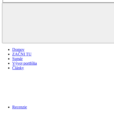
Domov
ZAČNI TU
Sumár
Vývoj portfólia
Články
Recenzie