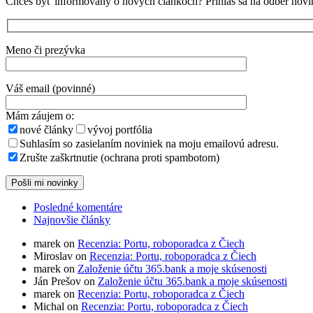
Chceš byť informovaný o nových článkoch? Prihlás sa na odber novin
Meno či prezývka
Váš email (povinné)
Mám záujem o:
nové články
vývoj portfólia
Suhlasím so zasielaním noviniek na moju emailovú adresu.
Zrušte zaškrtnutie (ochrana proti spambotom)
Posledné komentáre
Najnovšie články
marek on
Recenzia: Portu, roboporadca z Čiech
Miroslav on
Recenzia: Portu, roboporadca z Čiech
marek on
Založenie účtu 365.bank a moje skúsenosti
Ján Prešov on
Založenie účtu 365.bank a moje skúsenosti
marek on
Recenzia: Portu, roboporadca z Čiech
Michal on
Recenzia: Portu, roboporadca z Čiech