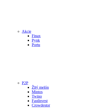
Akcie
Finax
Pynk
Portu
P2P
Žltý melón
Mintos
Twino
FastInvest
Crowdestor