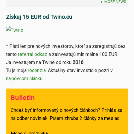
MORE NEWS
Získaj 15 EUR od Twino.eu
* Platí len pre nových investorov, ktorí sa zaregistrujú cez
tento
referral odkaz
a zainvestujú minimálne 100 EUR.
Ja investujem na Twine od roku
2016
.
Tu je moja
recenzia
. Aktuálny stav investície pozri v
najnovšom článku
.
Bulletin
Chceš byť informovaný o nových článkoch? Prihlás sa
na odber noviniek. Píšem zhruba 2 články za mesiac.
Meno či prezývka