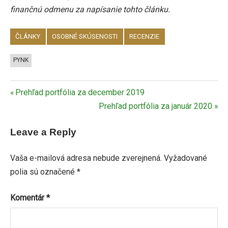
finančnú odmenu za napísanie tohto článku.
ČLÁNKY
OSOBNÉ SKÚSENOSTI
RECENZIE
PYNK
Navigácia
Previous
Prehľad portfólia za december 2019
Post:
Next
Prehľad portfólia za január 2020
v
Post:
článku
Leave a Reply
Vaša e-mailová adresa nebude zverejnená.
Vyžadované
polia sú označené
*
Komentár
*