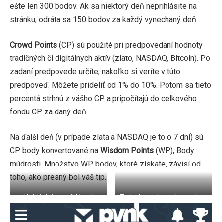
ešte len 300 bodov. Ak sa niektorý deň neprihlásite na
stránku, odráta sa 150 bodov za každý vynechaný deň.
Crowd Points
(CP) sú použité pri predpovedaní hodnoty
tradičných či digitálnych aktív (zlato, NASDAQ, Bitcoin). Po
zadaní predpovede určíte, nakoľko si veríte v túto
predpoveď. Môžete prideliť od 1% do 10%. Potom sa tieto
percentá strhnú z vášho CP a pripočítajú do celkového
fondu CP za daný deň.
Na ďalší deň (v prípade zlata a NASDAQ je to o 7 dní) sú
CP body konvertované na
Wisdom Points
(WP), Body
múdrosti. Množstvo WP bodov, ktoré získate, závisí od
toho, ako presný bol váš tip.
Každý deň po prihlásení
Zadanie predpovede pre zlato