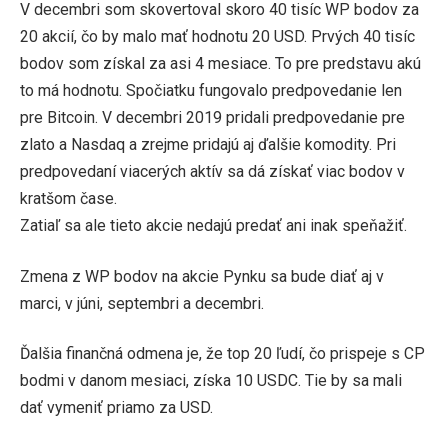
V decembri som skovertoval skoro 40 tisíc WP bodov za
20 akcií, čo by malo mať hodnotu 20 USD. Prvých 40 tisíc
bodov som získal za asi 4 mesiace. To pre predstavu akú
to má hodnotu. Spočiatku fungovalo predpovedanie len
pre Bitcoin. V decembri 2019 pridali predpovedanie pre
zlato a Nasdaq a zrejme pridajú aj ďalšie komodity. Pri
predpovedaní viacerých aktív sa dá získať viac bodov v
kratšom čase.
Zatiaľ sa ale tieto akcie nedajú predať ani inak speňažiť.
Zmena z WP bodov na akcie Pynku sa bude diať aj v
marci, v júni, septembri a decembri.
Ďalšia finančná odmena je, že top 20 ľudí, čo prispeje s CP
bodmi v danom mesiaci, získa 10 USDC. Tie by sa mali
dať vymeniť priamo za USD.