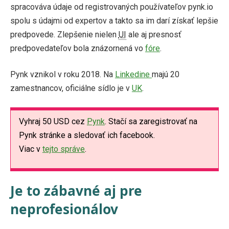
spracováva údaje od registrovaných používateľov pynk.io
spolu s údajmi od expertov a takto sa im darí získať lepšie
predpovede. Zlepšenie nielen
UI
ale aj presnosť
predpovedateľov bola znázornená vo
fóre
.
Pynk vznikol v roku 2018. Na
Linkedine
majú 20
zamestnancov, oficiálne sídlo je v
UK
.
Vyhraj 50 USD cez
Pynk
. Stačí sa zaregistrovať na
Pynk stránke a sledovať ich facebook.
Viac v
tejto správe
.
Je to zábavné aj pre
neprofesionálov