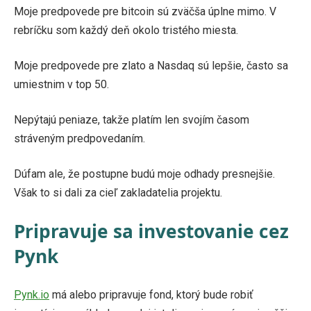
Moje predpovede pre bitcoin sú zväčša úplne mimo. V
rebríčku som každý deň okolo tristého miesta.
Moje predpovede pre zlato a Nasdaq sú lepšie, často sa
umiestnim v top 50.
Nepýtajú peniaze, takže platím len svojím časom
stráveným predpovedaním.
Dúfam ale, že postupne budú moje odhady presnejšie.
Však to si dali za cieľ zakladatelia projektu.
Pripravuje sa investovanie cez
Pynk
Pynk.io
má alebo pripravuje fond, ktorý bude robiť