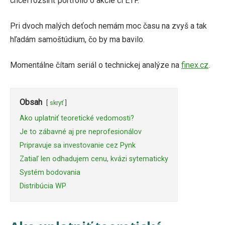
chcel rozšíriť portfólio o akcie či ETF.
Pri dvoch malých deťoch nemám moc času na zvyš a tak
hľadám samoštúdium, čo by ma bavilo.
Momentálne čítam seriál o technickej analýze na
finex.cz
.
Obsah
skryť
Ako uplatniť teoretické vedomosti?
Je to zábavné aj pre neprofesionálov
Pripravuje sa investovanie cez Pynk
Zatiaľ len odhadujem cenu, kvázi sytematicky
Systém bodovania
Distribúcia WP