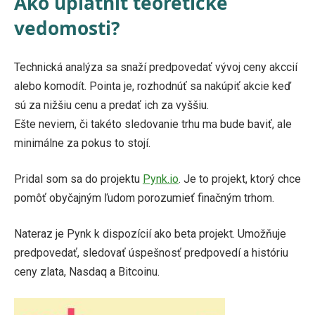
Ako uplatniť teoretické
vedomosti?
Technická analýza sa snaží predpovedať vývoj ceny akccií
alebo komodít. Pointa je, rozhodnúť sa nakúpiť akcie keď
sú za nižšiu cenu a predať ich za vyššiu.
Ešte neviem, či takéto sledovanie trhu ma bude baviť, ale
minimálne za pokus to stojí.
Pridal som sa do projektu
Pynk.io
. Je to projekt, ktorý chce
pomôť obyčajným ľudom porozumieť finačným trhom.
Nateraz je Pynk k dispozícií ako beta projekt. Umožňuje
predpovedať, sledovať úspešnosť predpovedí a históriu
ceny zlata, Nasdaq a Bitcoinu.