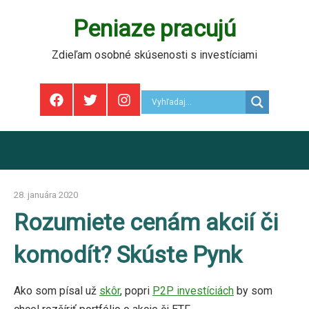
Skip
Peniaze pracujú
to
content
Zdieľam osobné skúsenosti s investíciami
F
T
I
28. januára 2020
marek
Rozumiete cenám akcií či
komodít? Skúste Pynk
Ako som písal už
skôr
, popri
P2P investíciách
by som