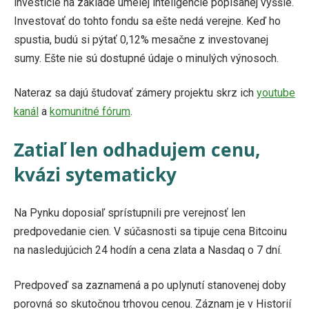
investície na základe umelej inteligencie popísanej vyššie.
Investovať do tohto fondu sa ešte nedá verejne. Keď ho
spustia, budú si pýtať 0,12% mesačne z investovanej
sumy. Ešte nie sú dostupné údaje o minulých výnosoch.
Nateraz sa dajú študovať zámery projektu skrz ich
youtube
kanál
a
komunitné fórum
.
Zatiaľ len odhadujem cenu,
kvázi sytematicky
Na Pynku doposiaľ sprístupnili pre verejnosť len
predpovedanie cien. V súčasnosti sa tipuje cena Bitcoinu
na nasledujúcich 24 hodín a cena zlata a Nasdaq o 7 dní.
Predpoveď sa zaznamená a po uplynutí stanovenej doby
porovná so skutočnou trhovou cenou. Záznam je v Historií