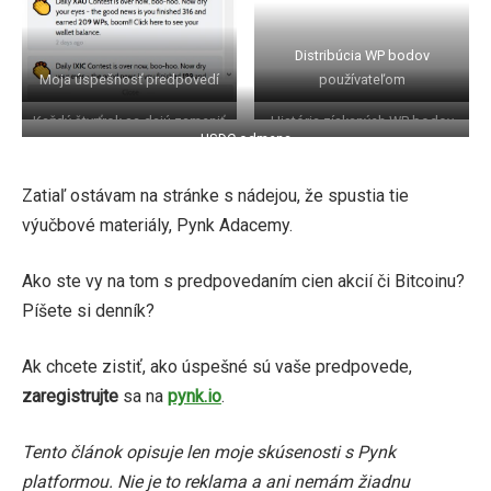
Distribúcia WP bodov
Moja úspešnosť predpovedí
používateľom
Každý štvrťrok sa dajú zameniť
História získaných WP bodov
USDC odmena
WP body za akcie Pynku
Zatiaľ ostávam na stránke s nádejou, že spustia tie
výučbové materiály, Pynk Adacemy.
Ako ste vy na tom s predpovedaním cien akcií či Bitcoinu?
Píšete si denník?
Ak chcete zistiť, ako úspešné sú vaše predpovede,
zaregistrujte
sa na
pynk.io
.
Tento článok opisuje len moje skúsenosti s Pynk
platformou. Nie je to reklama a ani nemám žiadnu