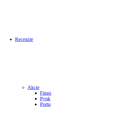
Recenzie
Akcie
Finax
Pynk
Portu