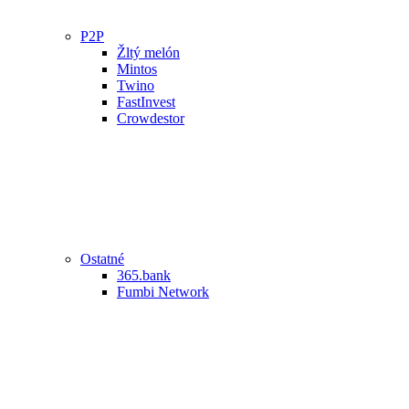
P2P
Žltý melón
Mintos
Twino
FastInvest
Crowdestor
Ostatné
365.bank
Fumbi Network