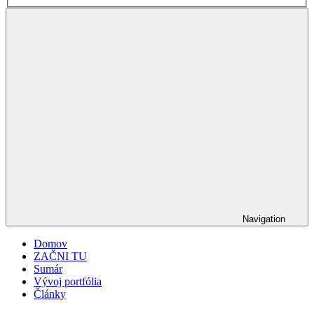
Navigation
Domov
ZAČNI TU
Sumár
Vývoj portfólia
Články