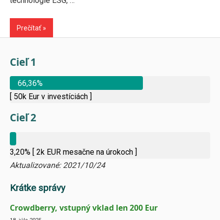
technológie ESG, …
Prečítať
Cieľ 1
66,36%
[ 50k Eur v investíciách ]
Cieľ 2
3,20%
[ 2k EUR mesačne na úrokoch ]
Aktualizované: 2021/10/24
Krátke správy
Crowdberry, vstupný vklad len 200 Eur