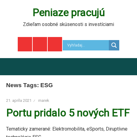
Skip
Peniaze pracujú
to
content
Zdieľam osobné skúsenosti s investíciami
F
T
I
News Tags:
ESG
21. apríla 2021
marek
Portu pridalo 5 nových ETF
Tematicky zamerané: Elektromobilita, eSports, Diruptívne