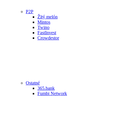
P2P
Žltý melón
Mintos
Twino
FastInvest
Crowdestor
Ostatné
365.bank
Fumbi Network