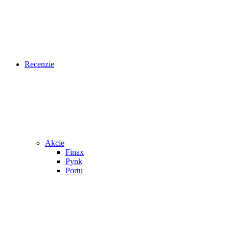
Recenzie
Akcie
Finax
Pynk
Portu