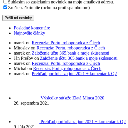
Suhlasím so zasielaním noviniek na moju emailovú adresu.
Zrušte zaškrtnutie (ochrana proti spambotom)
Posledné komentáre
Najnovšie články
marek on
Recenzia: Portu, roboporadca z Čiech
Miroslav on
Recenzia: Portu, roboporadca z Čiech
marek on
Založenie účtu 365.bank a moje skúsenosti
Ján Prešov on
Založenie účtu 365.bank a moje skúsenosti
marek on
Recenzia: Portu, roboporadca z Čiech
Michal on
Recenzia: Portu, roboporadca z Čiech
marek on
Prehľad portfólia za jún 2021 + komentár k Q2
Výsledky súťaže Zlatá Minca 2020
26. septembra 2021
Prehľad portfólia za jún 2021 + komentár k Q2
9. júla 2021