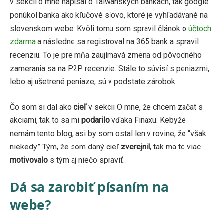
v sekcii o mne napísal o Taiwanských bankách, tak google
ponúkol banka ako kľučové slovo, ktoré je vyhľadávané na
slovenskom webe. Kvôli tomu som spravil článok o
účtoch
zdarma
a následne sa registroval na 365 bank a spravil
recenziu. To je pre mňa zaujímavá zmena od pôvodného
zamerania sa na P2P recenzie. Stále to súvisí s peniazmi,
lebo aj ušetrené peniaze, sú v podstate zárobok.
Čo som si dal ako
cieľ
v sekcii O mne, že chcem začat s
akciami, tak to sa mi
podarilo
vďaka Finaxu. Kebyže
nemám tento blog, asi by som ostal len v rovine, že “však
niekedy.” Tým, že som daný cieľ
zverejnil
, tak ma to viac
motivovalo
s tým aj niečo spraviť.
Dá sa zarobiť písaním na
webe?