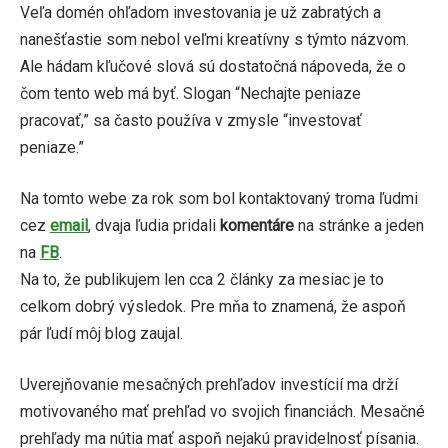
Veľa domén ohľadom investovania je už zabratých a
nanešťastie som nebol veľmi kreatívny s týmto názvom.
Ale hádam kľučové slová sú dostatočná nápoveda, že o
čom tento web má byť. Slogan “Nechajte peniaze
pracovať,” sa často používa v zmysle “investovať
peniaze.”
Na tomto webe za rok som bol kontaktovaný troma ľudmi
cez
email
, dvaja ľudia pridali
komentáre
na stránke a jeden
na
FB
.
Na to, že publikujem len cca 2 články za mesiac je to
celkom dobrý výsledok. Pre mňa to znamená, že aspoň
pár ľudí môj blog zaujal.
Uverejňovanie mesačných prehľadov investícií ma drží
motivovaného mať prehľad vo svojich financiách. Mesačné
prehľady ma nútia mať aspoň nejakú pravidelnosť písania.