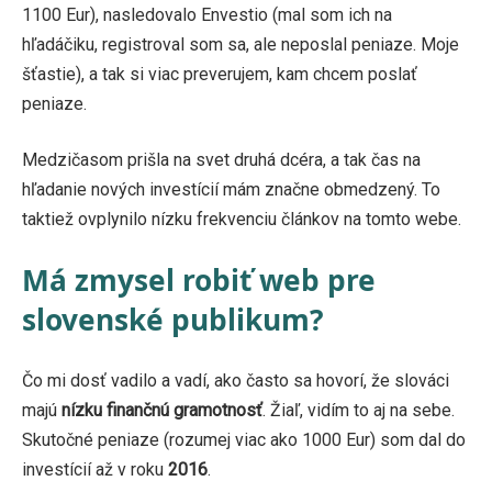
1100 Eur), nasledovalo Envestio (mal som ich na
hľadáčiku, registroval som sa, ale neposlal peniaze. Moje
šťastie), a tak si viac preverujem, kam chcem poslať
peniaze.
Medzičasom prišla na svet druhá dcéra, a tak čas na
hľadanie nových investícií mám značne obmedzený. To
taktiež ovplynilo nízku frekvenciu článkov na tomto webe.
Má zmysel robiť web pre
slovenské publikum?
Čo mi dosť vadilo a vadí, ako často sa hovorí, že slováci
majú
nízku finančnú gramotnosť
. Žiaľ, vidím to aj na sebe.
Skutočné peniaze (rozumej viac ako 1000 Eur) som dal do
investícií až v roku
2016
.