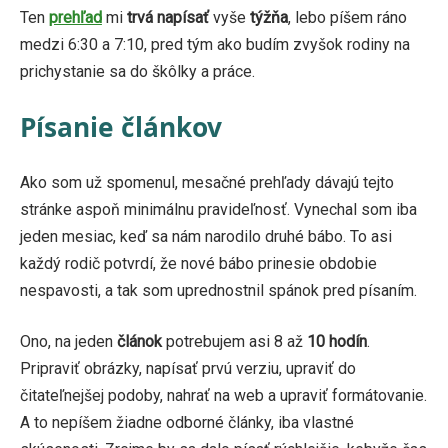
Ten
prehľad
mi
trvá napísať
vyše
týžňa
, lebo píšem ráno
medzi 6:30 a 7:10, pred tým ako budím zvyšok rodiny na
prichystanie sa do škôlky a práce.
Písanie článkov
Ako som už spomenul, mesačné prehľady dávajú tejto
stránke aspoň minimálnu pravideľnosť. Vynechal som iba
jeden mesiac, keď sa nám narodilo druhé bábo. To asi
každý rodič potvrdí, že nové bábo prinesie obdobie
nespavosti, a tak som uprednostnil spánok pred písaním.
Ono, na jeden
článok
potrebujem asi 8 až
10 hodín
.
Pripraviť obrázky, napísať prvú verziu, upraviť do
čitateľnejšej podoby, nahrať na web a upraviť formátovanie.
A to nepíšem žiadne odborné články, iba vlastné