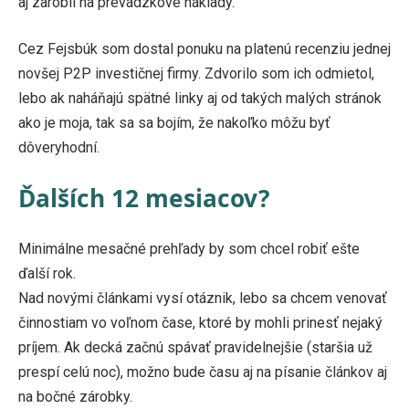
aj zarobil na prevádzkové náklady.
Cez Fejsbúk som dostal ponuku na platenú recenziu jednej
novšej P2P investičnej firmy. Zdvorilo som ich odmietol,
lebo ak naháňajú spätné linky aj od takých malých stránok
ako je moja, tak sa sa bojím, že nakoľko môžu byť
dôveryhodní.
Ďalších 12 mesiacov?
Minimálne mesačné prehľady by som chcel robiť ešte
ďalší rok.
Nad novými článkami vysí otáznik, lebo sa chcem venovať
činnostiam vo voľnom čase, ktoré by mohli prinesť nejaký
príjem. Ak decká začnú spávať pravidelnejšie (staršia už
prespí celú noc), možno bude času aj na písanie článkov aj
na bočné zárobky.