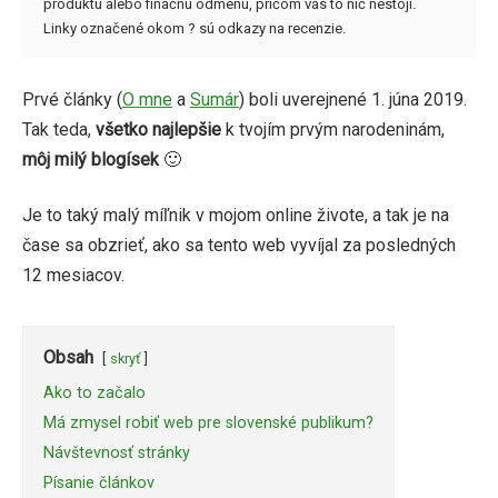
produktu alebo finačnú odmenu, pričom vás to nič nestojí.
Linky označené okom ? sú odkazy na recenzie.
Prvé články (
O mne
a
Sumár
) boli uverejnené 1. júna 2019.
Tak teda,
všetko najlepšie
k tvojím prvým narodeninám,
môj milý blogísek
🙂
Je to taký malý míľnik v mojom online živote, a tak je na
čase sa obzrieť, ako sa tento web vyvíjal za posledných
12 mesiacov.
Obsah
skryť
Ako to začalo
Má zmysel robiť web pre slovenské publikum?
Návštevnosť stránky
Písanie článkov