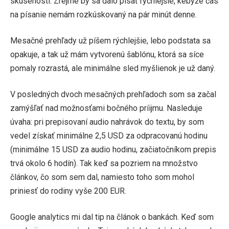
skúsenosti. Zrejme by sa dalo písať rýchlejšie, kebyže čas
na písanie nemám rozkúskovaný na pár minút denne.
Mesačné prehľady už píšem rýchlejšie, lebo podstata sa
opakuje, a tak už mám vytvorenú šablónu, ktorá sa síce
pomaly rozrastá, ale minimálne sled myšlienok je už daný.
V posledných dvoch mesačných prehľadoch som sa začal
zamýšľať nad možnosťami bočného príijmu. Nasleduje
úvaha: pri prepisovaní audio nahrávok do textu, by som
vedel získať minimálne 2,5 USD za odpracovanú hodinu
(minimálne 15 USD za audio hodinu, začiatočníkom prepis
trvá okolo 6 hodín). Tak keď sa pozriem na množstvo
článkov, čo som sem dal, namiesto toho som mohol
priniesť do rodiny vyše 200 EUR.
Google analytics mi dal tip na článok o bankách. Keď som