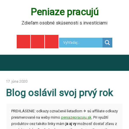
Skip
Peniaze pracujú
to
content
Zdieľam osobné skúsenosti s investíciami
F
T
I
17. júna 2020
marek
Blog oslávil svoj prvý rok
PREHLÁSENIE: odkazy označené lietadlom ✈ sú affiliate odkazy
presmerované na weby mimo
peniazepracuju.sk
. Pri využití
produktov cez takéto linky mám
ja aj vy
možnosť dostať zľavu z