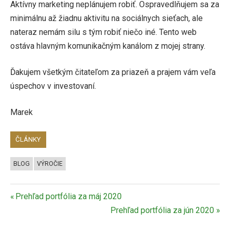
Aktívny marketing neplánujem robiť. Ospravedlňujem sa za
minimálnu až žiadnu aktivitu na sociálnych sieťach, ale
nateraz nemám silu s tým robiť niečo iné. Tento web
ostáva hlavným komunikačným kanálom z mojej strany.
Ďakujem všetkým čitateľom za priazeň a prajem vám veľa
úspechov v investovaní.
Marek
ČLÁNKY
BLOG
VÝROČIE
Navigácia
Previous
Prehľad portfólia za máj 2020
Post:
Next
Prehľad portfólia za jún 2020
v
Post: