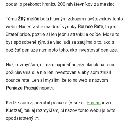
podarilo prekonať hranicu 200 návštevníkov za mesiac.
Téma
Žltý melón
bola hlavným zdrojom návštevníkov tohto
webu. Nanešťastie má dosť vysoký
Bounce Rate
, to jest,
čitateľ príde, pozrie si len jednu stránku a odíde. Môže to
byť spôsobené tým, že viac ľudí sa zaujíma o to, ako si
požičať peniaze namiesto toho, ako investovať peniaze.
Nuž, rozmýšľam, či mám napísať nejaký článok na tému
požičiavania si a nie len investovania, aby som znížil
bounce rate. Len si myslím, že to na web s názvom
Peniaze Pracujú
nepatrí.
Keďže som aj prerobil peniaze (v sekcií
Sumár
pozri
Kuetzal), tak aj rozmýšľam, či názov tohto webu je ešte
opodstatnený 🙂