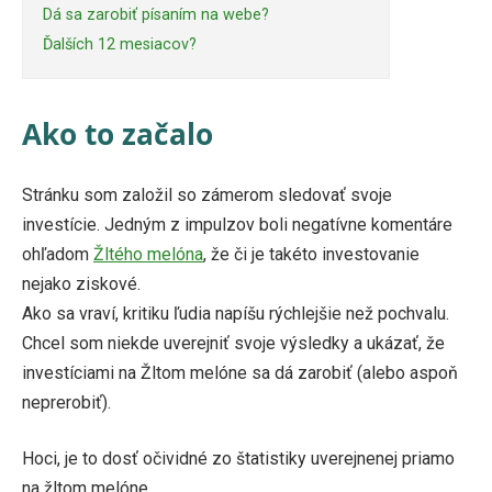
Dá sa zarobiť písaním na webe?
Ďalších 12 mesiacov?
Ako to začalo
Stránku som založil so zámerom sledovať svoje
investície. Jedným z impulzov boli negatívne komentáre
ohľadom
Žltého melóna
, že či je takéto investovanie
nejako ziskové.
Ako sa vraví, kritiku ľudia napíšu rýchlejšie než pochvalu.
Chcel som niekde uverejniť svoje výsledky a ukázať, že
investíciami na Žltom melóne sa dá zarobiť (alebo aspoň
neprerobiť).
Hoci, je to dosť očividné zo štatistiky uverejnenej priamo
na žltom melóne.