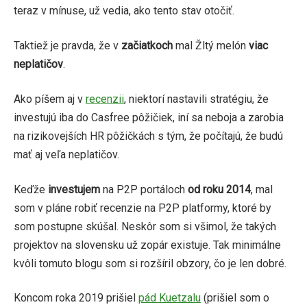
teraz v mínuse, už vedia, ako tento stav otočiť.
Taktiež je pravda, že v
začiatkoch
mal Žltý melón
viac
neplatičov
.
Ako píšem aj v
recenzii
, niektorí nastavili stratégiu, že
investujú iba do Casfree pôžičiek, iní sa neboja a zarobia
na rizikovejších HR pôžičkách s tým, že počítajú, že budú
mať aj veľa neplatičov.
Keďže
investujem
na P2P portáloch
od roku 2014
, mal
som v pláne robiť recenzie na P2P platformy, ktoré by
som postupne skúšal. Neskôr som si všimol, že takých
projektov na slovensku už zopár existuje. Tak minimálne
kvôli tomuto blogu som si rozšíril obzory, čo je len dobré.
Koncom roka 2019 prišiel
pád Kuetzalu
(prišiel som o