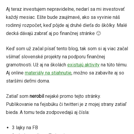
Aj teraz investujem nepravidelne, nedarí sa mi investovať
každý mesiac. Ešte bude zaujímavé, ako sa vyvinie náš
rodinný rozpočet, keď pôjde aj druhé dieťa do škôlky. Malé
decká dávajú zabrať aj po finančnej stránke 🙂
Keď som už začal písať tento blog, tak som si aj viac začal
všímať slovenské projekty na podporu finančnej
gramotnosti. Už aj na školách
existujú aktivity
na túto tému.
Aj online
materiály na stiahnutie
, možno sa zabavíte aj so
staršími deťmi doma.
Zatiaľ som
nerobil
nejaké promo tejto stránky.
Publikovanie na fejsbúku či twitteri je z mojej strany zatiaľ
bieda. A tomu teda zodpovedajú aj čísla:
3 lajky na FB