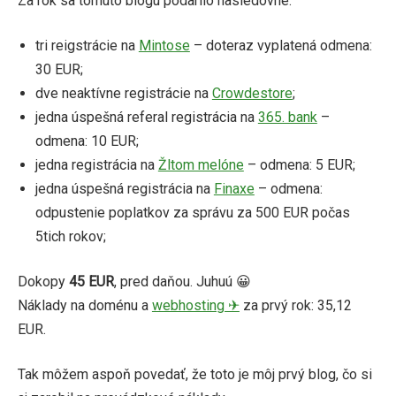
Za rok sa tomuto blogu podarilo nasledovné:
tri reigstrácie na
Mintose
– doteraz vyplatená odmena:
30 EUR;
dve neaktívne registrácie na
Crowdestore
;
jedna úspešná referal registrácia na
365. bank
–
odmena: 10 EUR;
jedna registrácia na
Žltom melóne
– odmena: 5 EUR;
jedna úspešná registrácia na
Finaxe
– odmena:
odpustenie poplatkov za správu za 500 EUR počas
5tich rokov;
Dokopy
45 EUR
, pred daňou. Juhuú 😀
Náklady na doménu a
webhosting ✈
za prvý rok: 35,12
EUR.
Tak môžem aspoň povedať, že toto je môj prvý blog, čo si