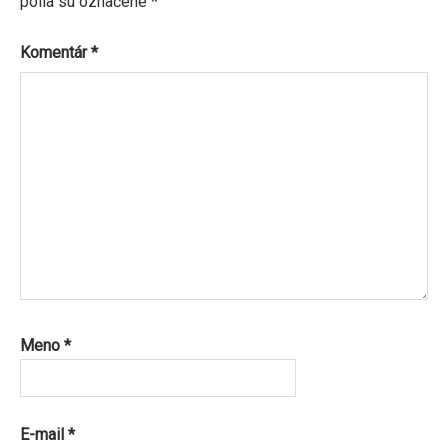
polia sú označené
*
Komentár
*
Meno
*
E-mail
*