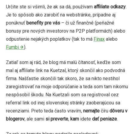
Určite ste si všimli, že ak sa dá, používam
affiliate odkazy
.
Je to spôsob ako zarobiť na webstránke, prípadne aj
ponúknuť
benefity pre vás
– či už finančné (peňažné
bonusy pre nových investorov na P2P platformách) alebo
odpustenie nejakých poplatkov (tak to má
Finax
alebo
Fumbi ✈
).
Zatiaľ som aj rád, že blog má malú čítanosť, keďže som
mal aj affiliate link na Kuetzal, ktorý skončil ako podvodná
firma. Našťastie skončili tak skoro, že sa nikto nestihol
zaregistrovať na moje odporúčanie a teda som tam nikomu
nespôsobil škodu. Na Kuetzali som sa registroval cez
referral link od inej slovenskej stránky zaoberajúcou sa
recenziami. Preto teda často vravím,
nemajte
číru
dôveru v
blogerov
, ale sami
si preverte
,
kam
idete
dať peniaze
.