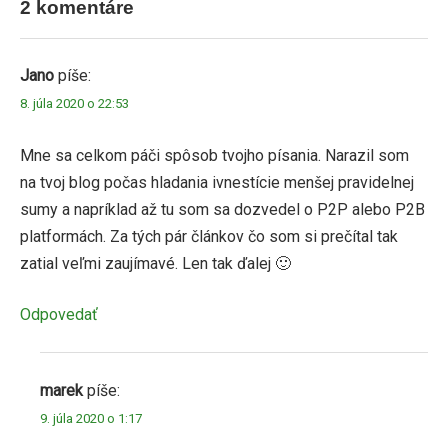
článku
2 komentáre
Jano
píše:
8. júla 2020 o 22:53
Mne sa celkom páči spôsob tvojho písania. Narazil som
na tvoj blog počas hladania ivnestície menšej pravidelnej
sumy a napríklad až tu som sa dozvedel o P2P alebo P2B
platformách. Za tých pár článkov čo som si prečítal tak
zatial veľmi zaujímavé. Len tak ďalej 🙂
Odpovedať
marek
píše:
9. júla 2020 o 1:17