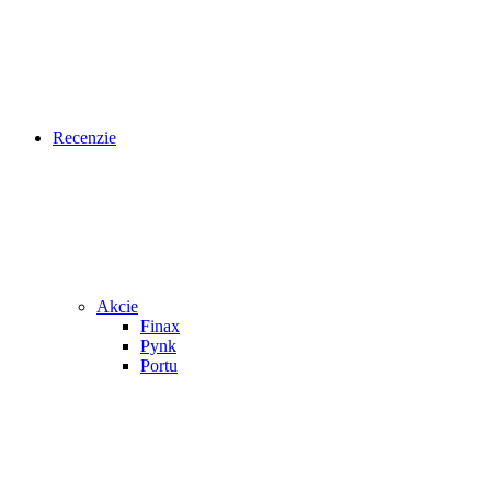
Recenzie
Akcie
Finax
Pynk
Portu