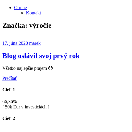
O mne
Kontakt
Značka:
výročie
17. júna 2020
marek
Blog oslávil svoj prvý rok
Všetko najlepšie prajem 🙂
Prečítať
Cieľ 1
66,36%
[ 50k Eur v investíciách ]
Cieľ 2