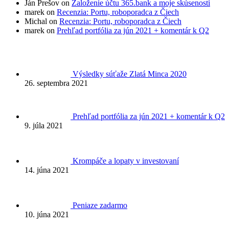
Ján Prešov on
Založenie účtu 365.bank a moje skúsenosti
marek on
Recenzia: Portu, roboporadca z Čiech
Michal on
Recenzia: Portu, roboporadca z Čiech
marek on
Prehľad portfólia za jún 2021 + komentár k Q2
Výsledky súťaže Zlatá Minca 2020
26. septembra 2021
Prehľad portfólia za jún 2021 + komentár k Q2
9. júla 2021
Krompáče a lopaty v investovaní
14. júna 2021
Peniaze zadarmo
10. júna 2021