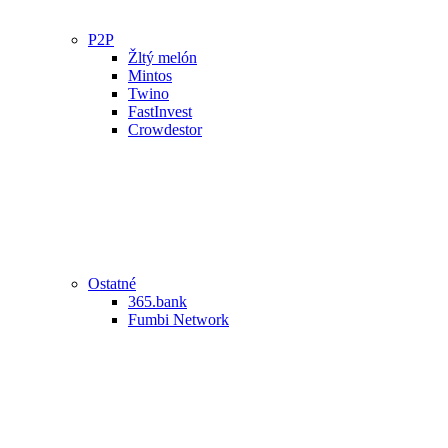
P2P
Žltý melón
Mintos
Twino
FastInvest
Crowdestor
Ostatné
365.bank
Fumbi Network