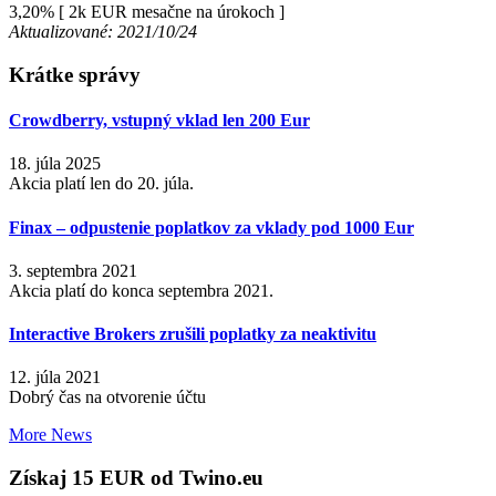
3,20%
[ 2k EUR mesačne na úrokoch ]
Aktualizované: 2021/10/24
Krátke správy
Crowdberry, vstupný vklad len 200 Eur
18. júla 2025
Akcia platí len do 20. júla.
Finax – odpustenie poplatkov za vklady pod 1000 Eur
3. septembra 2021
Akcia platí do konca septembra 2021.
Interactive Brokers zrušili poplatky za neaktivitu
12. júla 2021
Dobrý čas na otvorenie účtu
More News
Získaj 15 EUR od Twino.eu