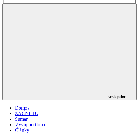
Navigation
Domov
ZAČNI TU
Sumár
Vývoj portfólia
Články